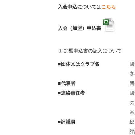
入会申込については
こちら
手続
入会（加盟）申込書
１ 加盟申込書の記入について
■団体又はクラブ名
団
参
■代表者
団
■連絡責任者
団
の
※
■評議員
総
評