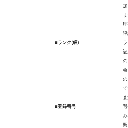
加
ま
理
評
■ランク(級)
ラ
記
の
会
の
で
ま
■登録番号
選
み
既