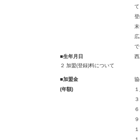
て
登
末
広
で
■生年月日
西
２ 加盟(登録)料について
■加盟金
協
(年額)
１
３
６
９
１
１