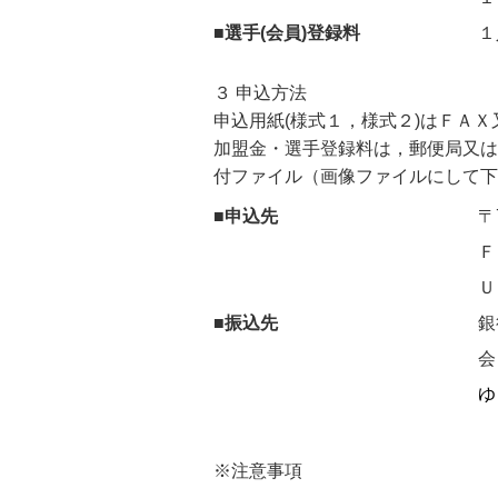
■選手(会員)登録料
１
３ 申込方法
申込用紙(様式１，様式２)はＦＡ
加盟金・選手登録料は，郵便局又は
付ファイル（画像ファイルにして下
■申込先
〒
Ｆ
ＵＲ
■振込先
銀
会
ゆ
※注意事項