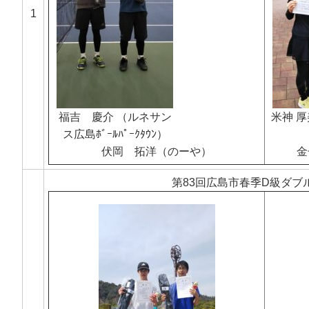
1
福吉 慶介 （ルネサン
米神 厚
ス広島ﾎﾞｰﾙﾊﾟｰｸﾀｳﾝ）
伏岡 拓洋（のーや）
金
第83回広島市春季D級ダブ