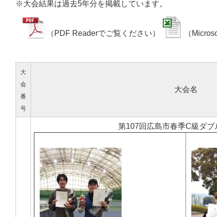
※大会結果は過去5年分を掲載しています。
（PDF Readerでご覧ください）
（Micro
​
大
会
大会名
番
号
第107回広島市春季C級ダ