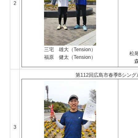
2
三宅 雄大（Tension）
松
福原 健太（Tension）
第112回広島市春季Bシン
3