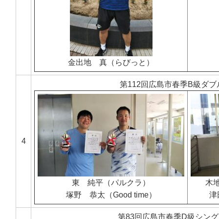
金出地 真（らびっと）
第112回広島市春季B級ダ
4
東 純平（パルクラ）
木
塚野 恭太（Good time）
津
第83回広島市春季D級シン