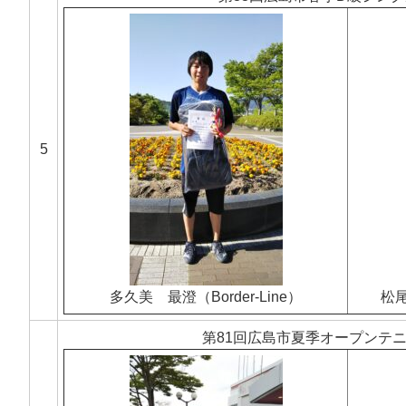
5
多久美 最澄（Border-Line）
松
第81回広島市夏季オープンテ